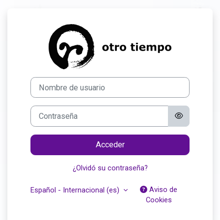
Salta al contenido principal
Entrar a Plataf
Nombre de usuario
Contraseña
Acceder
¿Olvidó su contraseña?
Aviso de
Español - Internacional ‎(es)‎
Cookies