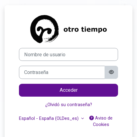
Salta al contenido principal
Entrar a Plataf
Nombre de usuario
Contraseña
Acceder
¿Olvidó su contraseña?
Aviso de
Español - España ‎(OLDes_es)‎
Cookies